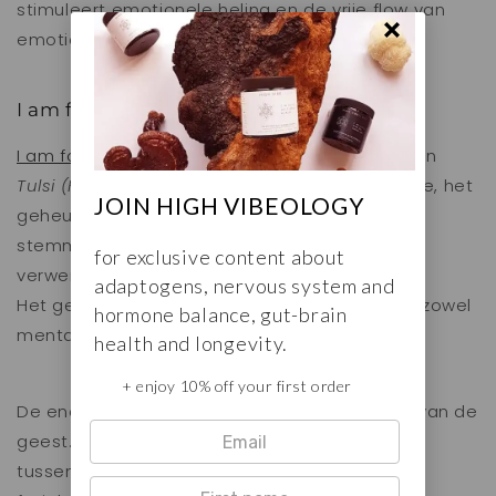
stimuleert emotionele heling en de vrije flow van
emoties.
I am focused adaptogenen
I am focused
met
Lion’s Mane, Brahmi, Maca
en
Tulsi (Holy Basil)
draagt bij aan de concentratie, het
JOIN HIGH VIBEOLOGY
geheugen,
mentale helderheid, een positieve
stemming en het bevordert het opnemen en
for exclusive content about
verwerken van informatie.
adaptogens, nervous system and
Het geeft op een subtiele manier energie, op zowel
hormone balance, gut-brain
mentaal als fysiek niveau.
health and longevity.
+ enjoy 10% off your first order
De energieke focus richt zich op de expansie van de
geest. Het helpt je om de connectie
te maken
tussen visie en de manifestatie hiervan in het