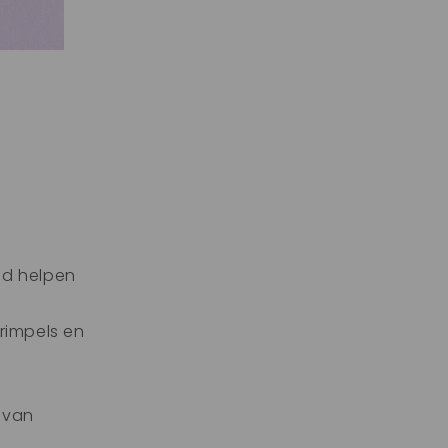
id helpen
 rimpels en
 van
e