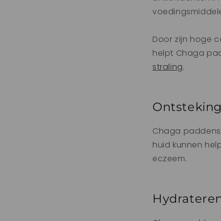
voedingsmiddele
Door zijn hoge c
helpt Chaga pad
straling
.
Ontstekin
Chaga paddensto
huid kunnen help
eczeem.
Hydratere