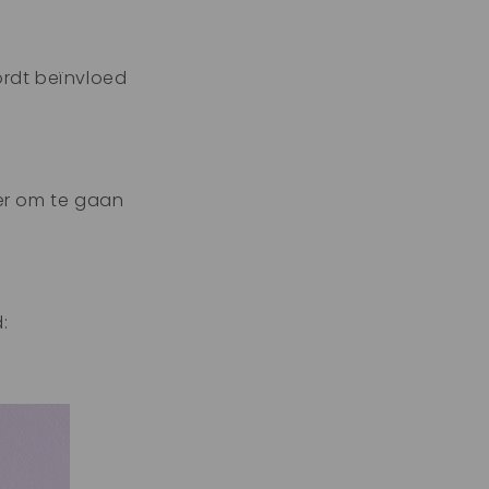
ordt beïnvloed
er om te gaan
: