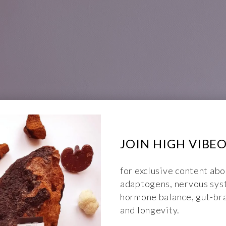
JOIN HIGH VIBE
for exclusive content abo
adaptogens, nervous sys
hormone balance, gut-bra
and longevity.