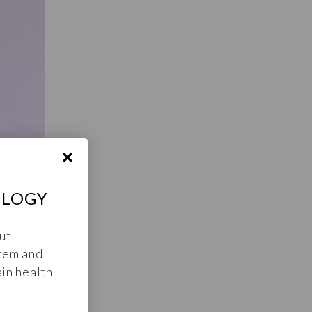
OLOGY
ut
tem and
in health