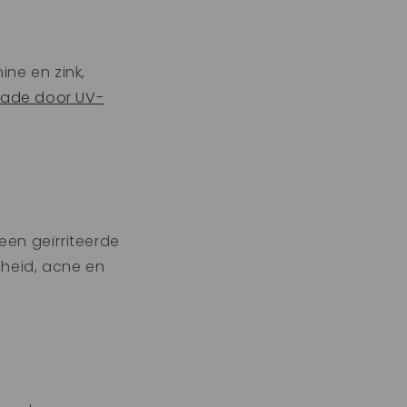
ine en zink,
ade door UV-
en geïrriteerde
gheid, acne en