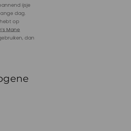
pannend ijsje
lange dag.
 hebt op
n’s Mane
 gebruiken, dan
togene