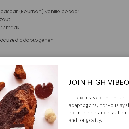
ascar (Bourbon) vanille poeder
 zout
ar smaak
focused
adaptogenen
JOIN HIGH VIBE
 cacao poeder
ar smaak
for exclusive content abo
adaptogens, nervous sys
energized
adaptogenen
hormone balance, gut-bra
and longevity.