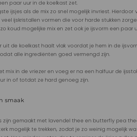
een paar uur in de koelkast zet.
gste ijsjes als de mix zo snel mogelijk invriest. Hierdoor
 veel ijskristallen vormen die voor harde stukken zorge
zo koud mogelijke mix en zet ook je ijsvorm een paar 
r uit de koelkast haalt vlak voordat je hem in de ijsvorm
 zodat alle ingrediënten goed vermengd zijn.
t mix in de vriezer en voeg er na een halfuur de ijssto
 uur in of totdat ze hard genoeg zijn.
en smaak
es zijn gemaakt met lavendel thee en butterfly pea thee
erk mogelijk te trekken, zodat je zo weinig mogelijk w