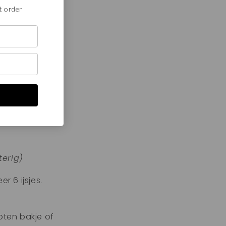
t order
terig)
r 6 ijsjes.
oten bakje of