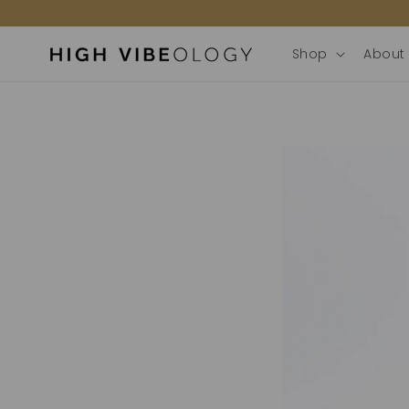
door
naar de
content
Shop
About