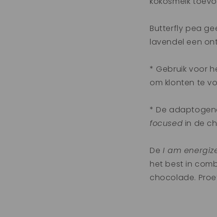
kokosmelk toevoeg
Butterfly pea ge
lavendel een on
* Gebruik voor 
om klonten te v
* De adaptogenen
focused
in de ch
De
I am energiz
het best in com
chocolade. Proe