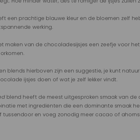
t. Hoe minder water, des te romiger de ijsjes zullen zi
eft een prachtige blauwe kleur en de bloemen zelf he
tspannende werking.
het maken van de chocoladesijsjes een zeefje voor h
oorkomen.
 blends hierboven zijn een suggestie, je kunt natuurl
ocolade ijsjes doen of wat je zelf lekker vindt.
ed
blend heeft de meest uitgesproken smaak van de dr
binatie met ingrediënten die een dominante smaak h
f tussendoor en voeg zonodig meer cacao of ahornsi