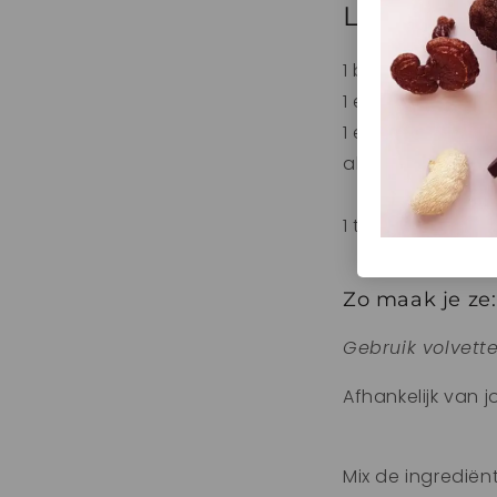
Lavendel / 
1 blikje kokosmelk
1 eetlepel sterk
1 eetlepel sterke
ahornsiroop na
1 theelepel
I am 
Zo maak je ze:
Gebruik volvett
Afhankelijk van j
Mix de ingrediën