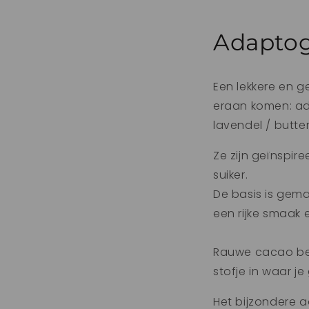
Adaptog
Een lekkere en 
eraan komen: ad
lavendel / butte
Ze zijn geïnspir
suiker.
De basis is gem
een rijke smaak 
Rauwe cacao bev
stofje in waar je
Het bijzondere a