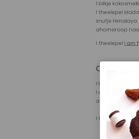
1 blikje kokosmelk
1 theelepel
Madag
snufje Himalaya
ahornsiroop na
1 theelepel
I am 
Chocolade
1 blikje kokosmelk
1 eetlepel rauw
ahornsiroop na
1 theelepel
I am 