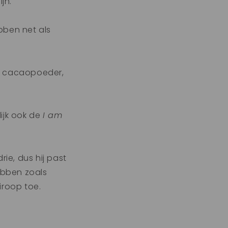
jn.
bben net als
et cacaopoeder,
ijk ook de
I am
ie, dus hij past
ebben zoals
roop toe.