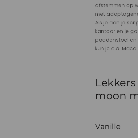
afstemmen op waa
met adaptogenen
Als je aan je sc
kantoor en je g
paddenstoel
en 
kun je o.a. Maca
Lekkers
moon mi
Vanille