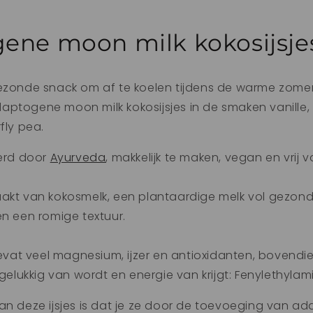
ene moon milk kokosijsje
gezonde snack om af te koelen tijdens de warme zom
aptogene moon milk kokosijsjes in de smaken vanille
rfly pea.
eerd door
Ayurveda
, makkelijk te maken, vegan en vrij 
aakt van kokosmelk, een plantaardige melk vol gezon
en een romige textuur.
at veel magnesium, ijzer en antioxidanten, bovendien
 gelukkig van wordt en energie van krijgt:
Fenylethylam
an deze ijsjes is dat je ze door de toevoeging van a