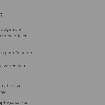
s
erdagen die
, chocolade en
van geraffineerde
de vetten met
 zit er een
ine.
daptogenen kunt