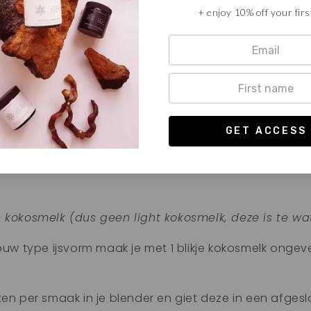
Butterfly pea
+ enjoy 10% off your firs
e Lavendel thee
 Butterfly pea thee
ar smaak
calm
adaptogenen
e kokosmelk (dus geen light kokosmelk, deze is te wa
ouw type ijsvorm maak je met 1 blikje kokosmelk ongevee
ten per smaak in je blender en giet deze in een afgesl