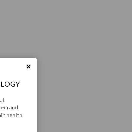
OLOGY
ut
tem and
in health