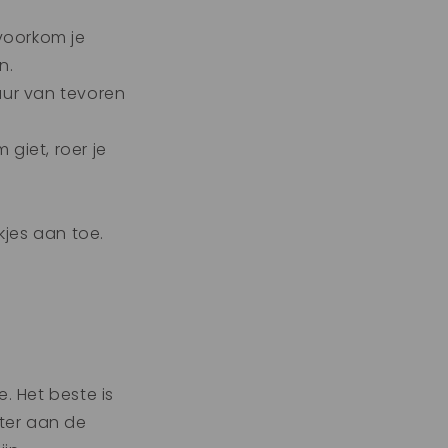
 voorkom je
n.
uur van tevoren
 giet, roer je
kjes aan toe.
. Het beste is
ater aan de