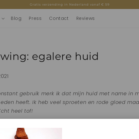
Gratis verzending in Nederland vanaf € 59
Blog
Press
Contact
Reviews
owing: egalere huid
2021
onstant gebruik merk ik dat mijn huid met name in m
eden heeft. Ik heb veel sproeten en rode gloed ma
cht heel tof!
 ervaring delen en een review achterlaten voor de