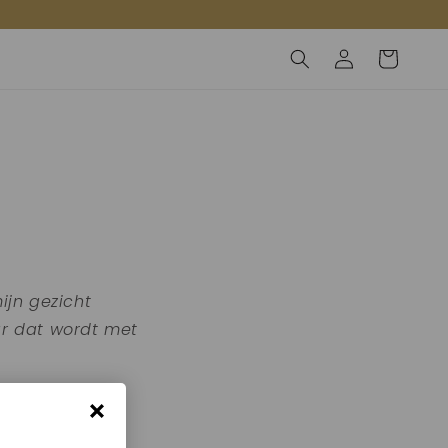
Inloggen
Winkelwagen
ijn gezicht
ar dat wordt met
 I am glowing