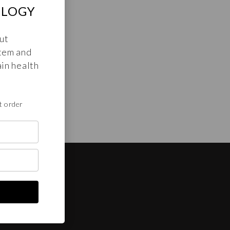
OLOGY
ut
tem and
in health
t order
n