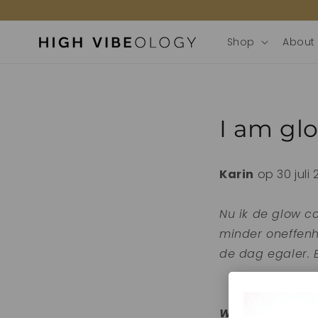
door
naar de
content
Shop
About
I am gl
Karin
op 30 juli 
Nu ik de glow c
minder oneffenh
de dag egaler. E
Wil je ook jouw