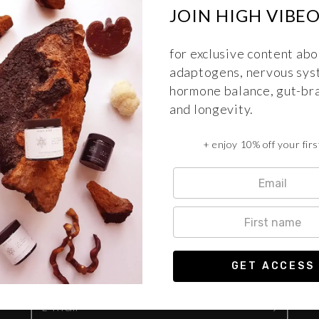
JOIN HIGH VIBE
Dat kan
hier
.
for exclusive content abo
adaptogens, nervous sys
Terug naar blog
hormone balance, gut-bra
and longevity.
+ enjoy 10% off your firs
Join us for more inspiratio
and enjoy 10% off your first order
E‑mail